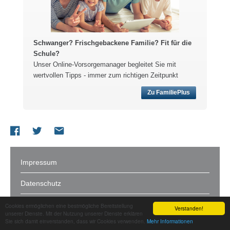
Schwanger? Frischgebackene Familie? Fit für die
Schule?
Unser Online-Vorsorgemanager begleitet Sie mit
wertvollen Tipps - immer zum richtigen Zeitpunkt
Zu FamiliePlus
Impressum
Datenschutz
Cookies ermöglichen eine bestmögliche Bereitstellung
Copyright (c) 2026 zone35 GmbH & CO KG. Alle Rechte
Verstanden!
unserer Dienste. Mit der Nutzung unserer Dienste erklären
vorbehalten.
Sie sich damit einverstanden, dass wir Cookies verwenden.
Mehr Informationen