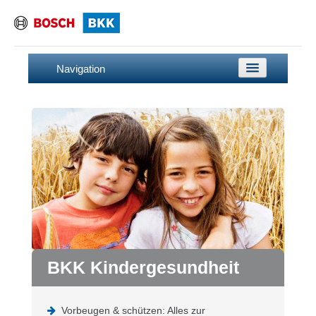
Navigation
Startseite
Gesundheit & Vorsorge
Vorsorgeuntersuchungen
Impfen
Für mehr Sicherheit
Die besten Hausmittel
Gesunde Kinderfüße
BKK Kindergesundheit
Ernährung & Bewegung
Eltern als Vorbild
Vorbeugen & schützen: Alles zur