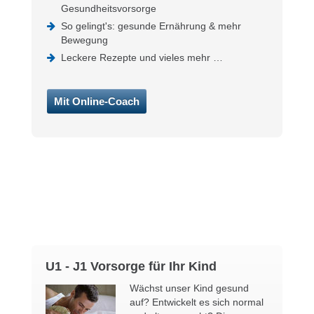
Gesundheitsvorsorge
Gesundes Gewicht
So gelingt's: gesunde Ernährung & mehr
Bewegung
Grundlagen gesunder
Kinderernährung
Leckere Rezepte und vieles mehr …
Kinder brauchen Bewegung
Mit Online-Coach
So kommen Kinder auf den
guten Geschmack
Kind & Psyche
Kinderseele in Not
ADHS bei Kindern
Depression im Kindesalter
Mobbing
U1 - J1 Vorsorge für Ihr Kind
Online-Coach
Wächst unser Kind gesund
auf? Entwickelt es sich normal
Kinderrezepte