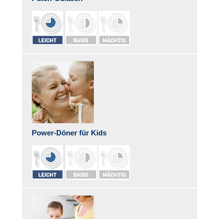
Gesundes Gewicht
Grundlagen gesunder
Kinderernährung
Kinder brauchen Bewegung
So kommen Kinder auf den
guten Geschmack
Kind & Psyche
Kinderseele in Not
Power-Döner für Kids
ADHS bei Kindern
Depression im Kindesalter
Mobbing
Online-Coach
Kinderrezepte