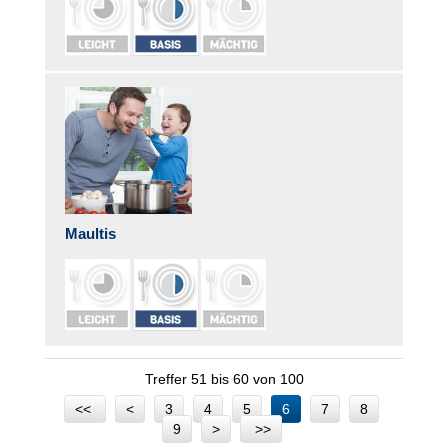
Maultis
Treffer 51 bis 60 von 100
<<
<
3
4
5
6
7
8
9
>
>>