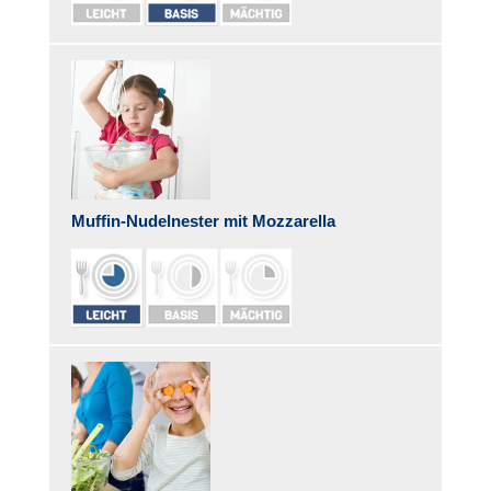
Muffin-Nudelnester mit Mozzarella