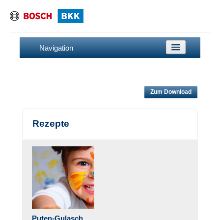
Navigation
Startseite
Gesundheit & Vorsorge
Zum Download
Vorsorgeuntersuchungen
Impfen
Rezepte
Für mehr Sicherheit
Die besten Hausmittel
Gesunde Kinderfüße
Ernährung & Bewegung
Eltern als Vorbild
Puten-Gulasch